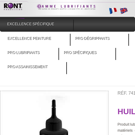
EXCELLENCE SPÉCIFIQUE
EXCELLENCE PEINTURE
PRO DÉGRIPPANTS
PRO LUBRIFIANTS
PRO SPÉCIFIQUES
PRO ASSAINISSEMENT
RÉF. 7
HUI
Produit lub
matériels