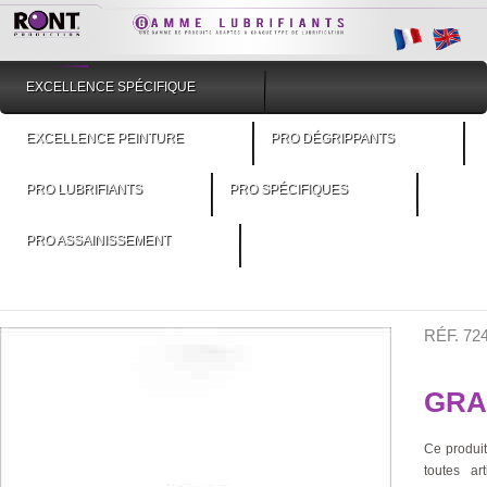
EXCELLENCE SPÉCIFIQUE
EXCELLENCE PEINTURE
PRO DÉGRIPPANTS
PRO LUBRIFIANTS
PRO SPÉCIFIQUES
PRO ASSAINISSEMENT
RÉF. 7
GRA
Ce produit
toutes ar