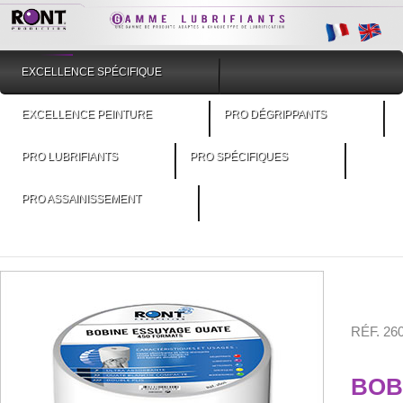
EXCELLENCE SPÉCIFIQUE
EXCELLENCE PEINTURE
PRO DÉGRIPPANTS
PRO LUBRIFIANTS
PRO SPÉCIFIQUES
PRO ASSAINISSEMENT
RÉF. 2
BOB